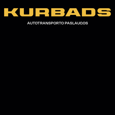
Naujienos
04. rgs '25
AUTOTRANSPORTO PASLAUGOS
KURBADS KOMANDA PRISIJUNGIA
PRIE DIDŽIOSIOS TVARKYMO DIENOS
LANTE DVARE